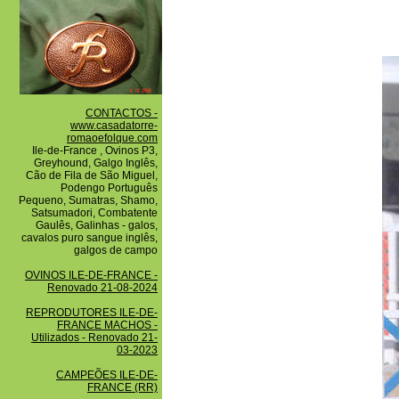
CONTACTOS -
www.casadatorre-
romaoefolque.com
Ile-de-France , Ovinos P3,
Greyhound, Galgo Inglês,
Cão de Fila de São Miguel,
Podengo Português
Pequeno, Sumatras, Shamo,
Satsumadori, Combatente
Gaulês, Galinhas - galos,
cavalos puro sangue inglês,
galgos de campo
OVINOS ILE-DE-FRANCE -
Renovado 21-08-2024
REPRODUTORES ILE-DE-
FRANCE MACHOS -
Utilizados - Renovado 21-
03-2023
CAMPEÕES ILE-DE-
FRANCE (RR)